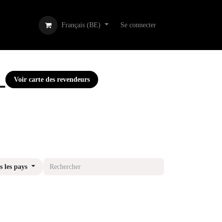
Français (BE)
Se connecter
RAT
Voir carte des revendeurs
 pays