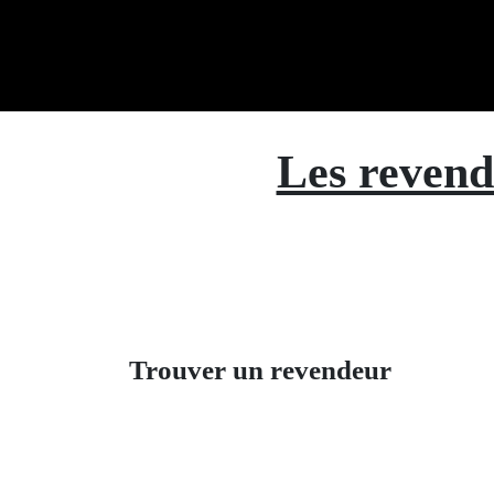
Se rendre au contenu
Accueil
Rev
Les revende
Trouver un revendeur