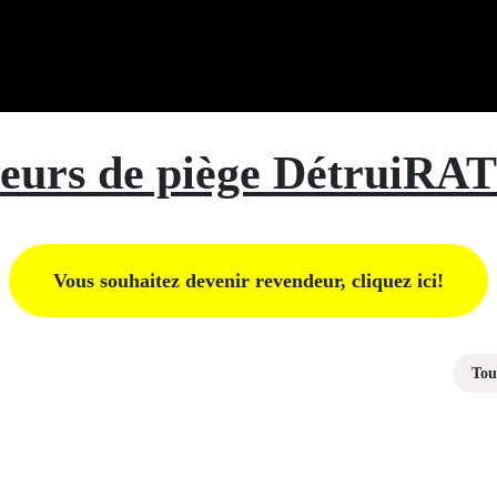
endeurs
Shop
Informations
Aide
urs de piège Détrui
Vous souhaitez devenir revende​ur, cliquez ici!
Tous les