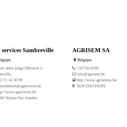
 services
AGRISEM SA
mbreville
Belgique
+3271614592
elgique
info@agrisem.be
ver notre piège Détruirat à
http://www.agrisemsa.be
reville
5630 DAUSSOIS
2 71 14 30 89
enoitdemol@agservices.be
tp://www.agservices.be
60 Velaine-Sur-Sambre