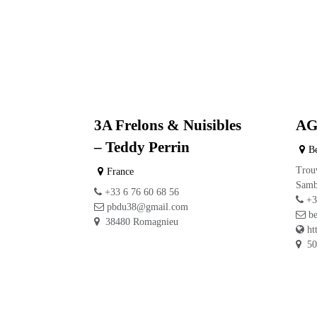
3A Frelons &
AG
Nuisibles – Teddy
Sa
Perrin
B
Trou
France
Samb
+33 6 76 60 68 56
+3
pbdu38@gmail.com
b
38480 Romagnieu
ht
50